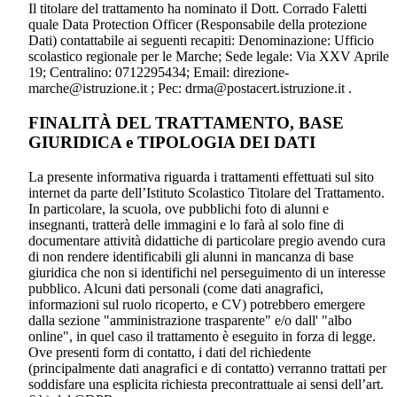
Il titolare del trattamento ha nominato il Dott. Corrado Faletti
quale Data Protection Officer (Responsabile della protezione
Dati) contattabile ai seguenti recapiti: Denominazione: Ufficio
scolastico regionale per le Marche; Sede legale: Via XXV Aprile
19; Centralino: 0712295434; Email: direzione-
marche@istruzione.it ; Pec: drma@postacert.istruzione.it .
FINALITÀ DEL TRATTAMENTO, BASE
GIURIDICA e TIPOLOGIA DEI DATI
La presente informativa riguarda i trattamenti effettuati sul sito
internet da parte dell’Istituto Scolastico Titolare del Trattamento.
In particolare, la scuola, ove pubblichi foto di alunni e
insegnanti, tratterà delle immagini e lo farà al solo fine di
documentare attività didattiche di particolare pregio avendo cura
di non rendere identificabili gli alunni in mancanza di base
giuridica che non si identifichi nel perseguimento di un interesse
pubblico. Alcuni dati personali (come dati anagrafici,
informazioni sul ruolo ricoperto, e CV) potrebbero emergere
dalla sezione "amministrazione trasparente" e/o dall' "albo
online", in quel caso il trattamento è eseguito in forza di legge.
Ove presenti form di contatto, i dati del richiedente
(principalmente dati anagrafici e di contatto) verranno trattati per
soddisfare una esplicita richiesta precontrattuale ai sensi dell’art.