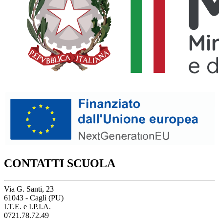
CONTATTI SCUOLA
Via G. Santi, 23
61043 - Cagli (PU)
I.T.E. e I.P.I.A.
0721.78.72.49